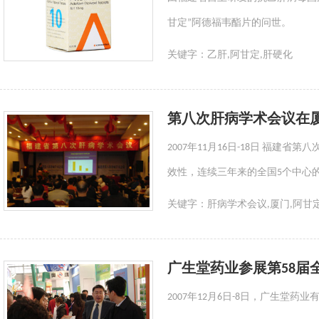
甘定”阿德福韦酯片的问世。
关键字：
乙肝,阿甘定,肝硬化
第八次肝病学术会议在
2007年11月16日-18日 
效性，连续三年来的全国5个中心
关键字：
肝病学术会议,厦门,阿甘
广生堂药业参展第58届
2007年12月6日-8日，广生堂药业