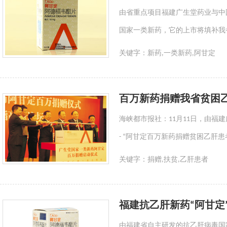
由省重点项目福建广生堂药业与中
国家一类新药，它的上市将填补我
关键字：
新药,一类新药,阿甘定
百万新药捐赠我省贫困
海峡都市报社：11月11日，由
- “阿甘定百万新药捐赠贫困乙肝患
关键字：
捐赠,扶贫,乙肝患者
福建抗乙肝新药“阿甘定
由福建省自主研发的抗乙肝病毒国