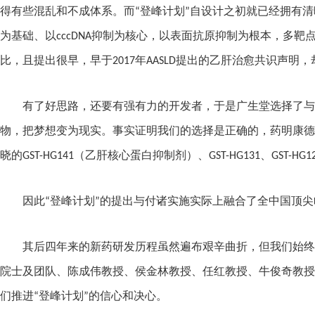
得有些混乱和不成体系。而“登峰计划”自设计之初就已经拥有
为基础、以
cccDNA
抑制为核心，以表面抗原抑制为根本，多靶点
比，且提出很早，早于
2017
年
AASLD
提出的乙肝治愈共识声明，
有了好思路，还要有强有力的开发者，于是广生堂选择了与
物，把梦想变为现实。事实证明我们的选择是正确的，药明康德
晓的
GST-HG141
（乙肝核心蛋白抑制剂）、
GST-HG131
、
GST-HG1
因此“登峰计划”的提出与付诸实施实际上融合了全中国顶
其后四年来的新药研发历程虽然遍布艰辛曲折，但我们始终
院士及团队、陈成伟教授、侯金林教授、任红教授、牛俊奇教授
们推进“登峰计划”的信心和决心。