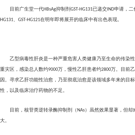
目前广生堂一代
HBsAg
抑制剂
GST-HG131
已递交
IND
申请，
二
HG131
、
GST-HG121
在明年即将展开的临床中有出色表现。
乙型病毒性肝炎是一种严重危害人类健康乃至生命的传染性
重灾区，感染总人数约
9000
万，慢性乙肝患者约
2800
万。目前乙
因。寻求乙肝功能性治愈，乃至彻底治愈是该领域多年来的目标
性，以及临床治疗药物的不足。
目前，核苷类逆转录酶抑制剂（
NAs
）虽然效果显著，但却
大。