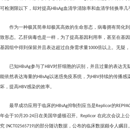
可检测限以下，却对提高
HBsAg
血清学清除率和血清学转换率几
作为一种极其简单却极其高效的生命形态，病毒拥有简化到
致形态。乙肝病毒也是一样，为了提高基因利用率，甚至在基因
基因组中得到保留并且表达超过自身需求量
1000
倍以上。无疑，
已知
HBsAg
参与了
HBV
对肝细胞的识别，并且过量的表达无
能依然表达海量的
HBsAg
以迷惑免疫系统，为
HBV
持续的传播感
坏，提高
HBV
感染的效率。
最早成功应用于临床的
HBsAg
抑制剂应当是
Replicor
的
REP9A
年会于
10
月
20-24
日在美国华盛顿召开。
Replicor
在此次会议上公
究
(NCT02565719)
的部分随访数据，公布的临床数据颇令人瞩目