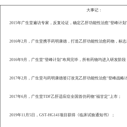
大事记：
2015
年广生堂遍访专家，反复论证，确定乙肝功能性治愈“登峰计划
2016
年
2
月，广生堂携手药明康德，打造乙肝功能性治愈药物，标志
2016
年
9
月，广生堂“登峰计划”布局完毕，所有药物均进入研发阶段
2017
年
2
月，广生堂与药明康德签订攻克乙肝功能性治愈“登峰战略计
2017
年
6
月，广生堂
TDF
乙肝适应症全国首仿药物“福甘定”上市；
2019
年
11
月
5
日，
GST-HG141
项目获得《临床试验通知书》；