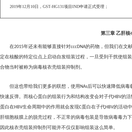
2019
年
12
月
10
日，
GST-HG131
项目
IND
申请正式受理；
第三章 乙肝核心
在
2015
年还未有能够直接针对
cccDNA
的药物，但我们在文
定在核酸的特定位点上启动自发组装过程，一旦受到干扰使组装
合物当时被称为病毒核衣壳组装抑制剂。
但这也带给我们更多的联想，使用
NAs
后可以快速降低病毒
快速反弹。而核心蛋白的组装行为和结构改变会对子代
HBV
的活
蛋白在
HBV
生命周期中的作用就会发现
C
蛋白在子代
HBV
的活动
肝细胞核膜上的脱壳过程，不正常的病毒包装是导致病毒毒力下
因此核衣壳组装抑制剂可能并不仅仅影响组装这么简单。