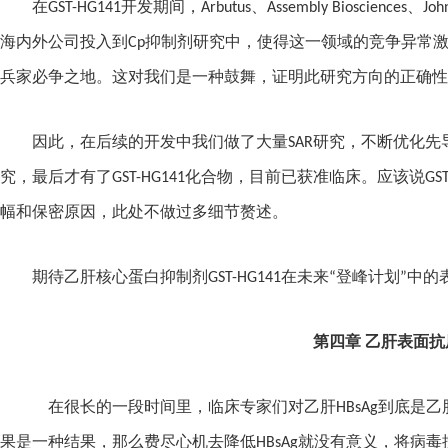
在
GST-HG141
开发期间，
Arbutus
、
Assembly Biosciences
、
Joh
海内外公司投入到
Cp
抑制剂研究中，使得这一领域的竞争异常
兵家必争之地。这对我们是一种鼓舞，证明此研究方向的正确性
因此，在后续的开发中我们做了大量
SAR
研究，不断优化先
究，最后才有了
GST-HG141
化合物，目前已获准临床。应该说
GS
幅和保密原因，此处不做过多细节赘述。
期待乙肝核心蛋白抑制剂
GST-HG141
在未来“登峰计划”中的
第四章
乙肝表面抗
在很长的一段时间里，临床专家们对乙肝
HBsAg
到底是乙
果是一种结果，那么费尽心机去降低
HBsAg
就没有意义，将病毒