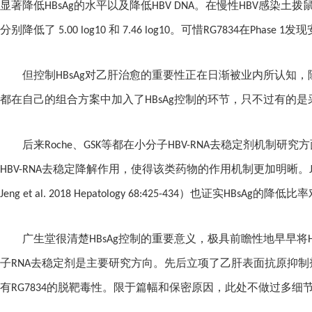
显著降低
HBsAg
的水平以及降低
HBV DNA
。在慢性
HBV
感染土拨
分别降低了
5.00 log10
和
7.46 log10
。可惜
RG7834
在
Phase 1
发现
但控制
HBsAg
对乙肝治愈的重要性正在日渐被业内所认知，
都在自己的组合方案中加入了
HBsAg
控制的环节，只不过有的是
后来
Roche
、
GSK
等都在小分子
HBV-RNA
去稳定剂机制研究方
HBV-RNA
去稳定降解作用，使得该类药物的作用机制更加明晰。
Jeng et al. 2018 Hepatology 68:425-434
）也证实
HBsAg
的降低比率
广生堂很清楚
HBsAg
控制的重要意义，极具前瞻性地早早将
子
RNA
去稳定剂是主要研究方向。先后立项了乙肝表面抗原抑制
有
RG7834
的脱靶毒性。限于篇幅和保密原因，此处不做过多细