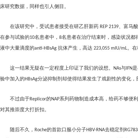
床研究数据，同样也引人侧目。
在该研究中，受试患者接受在研乙肝新药
REP 2139
、富马
在参与试验的
10
名患者中，
8
名患者在治疗结束时，感染状况都
液中大量滴度的
anti-HBsAg
抗体产生，高达
223,055 mIU/mL
。在
这一结果无疑在一定程度上印证了我们的设想。
NAs
与
IFN
是
验中加入的
HBsAg
分泌抑制剂却使得结果发生了戏剧性的变化，
不过由于
Replicor
的
NAP
系列药物制造成本高，给药不够便
对其推崇度大打折扣。
随后不久，
Roche
的首款口服小分子
HBV-RNA
去稳定剂
RG783