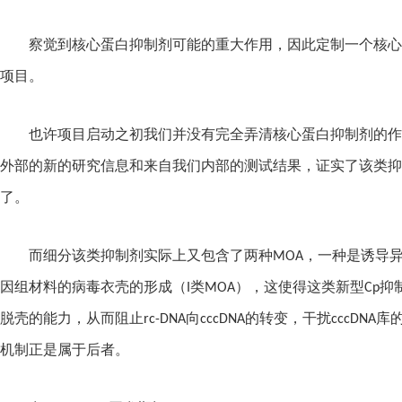
察觉到核心蛋白抑制剂可能的重大作用，因此定制一个核心
项目。
也许项目启动之初我们并没有完全弄清核心蛋白抑制剂的作
外部的新的研究信息和来自我们内部的测试结果，证实了该类抑
了。
而细分该类抑制剂实际上又包含了两种
MOA
，一种是诱导
因组材料的病毒衣壳的形成（
I
类
MOA
），这使得这类新型
Cp
抑
脱壳的能力，从而阻止
rc-DNA
向
cccDNA
的转变，干扰
cccDNA
库
机制正是属于后者。